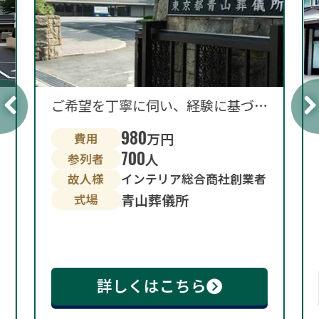
ご希望を丁寧に伺い、経験に基づいた細やかなアドバイスを
980
万円
費用
700
人
参列者
故人様
インテリア総合商社創業者
青山葬儀所
式場
詳しくはこちら