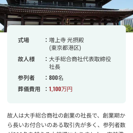
式場
：
増上寺 光摂殿
(東京都港区)
故人様
：
大手総合商社代表取締役
社長
参列者
：
800
名
葬儀費用
：
1,100
万円
故人は大手総合商社の創業の社長で、創業期か
ら長いお付合いのある取引先が多く、参列者数