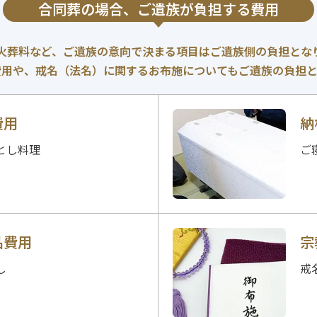
合同葬の場合、
ご遺族が負担する費用
火葬料など、ご遺族の意向で決まる項目はご遺族側の負担とな
費用や、戒名（法名）に関するお布施についてもご遺族の負担と
費用
納
とし料理
ご
品費用
宗
し
戒