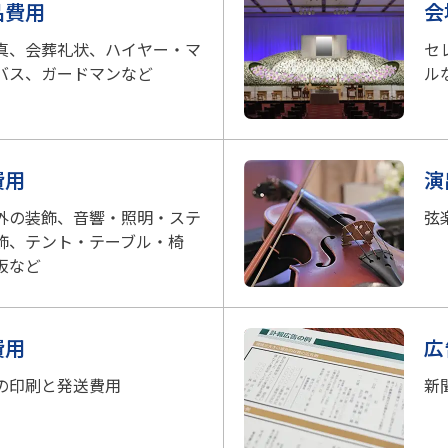
品費用
会
真、会葬礼状、ハイヤー・マ
セ
バス、ガードマンなど
ル
費用
演
外の装飾、音響・照明・ステ
弦
飾、テント・テーブル・椅
板など
費用
広
の印刷と発送費用
新