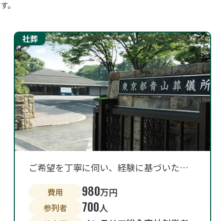
す。
ご希望を丁寧に伺い、経験に基づいた細やかなアドバイスを
980
万円
費用
700
人
参列者