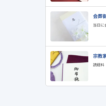
会葬
当日に
宗教
読経料