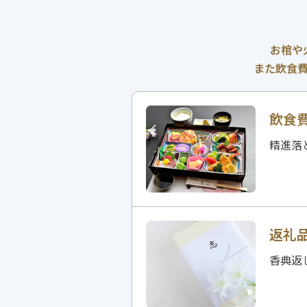
お棺や
また飲食
飲食
精進落
返礼
香典返