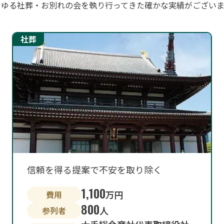
らゆる社葬・お別れの会を執り行ってきた確かな実績がございま
信頼を得る提案で不安を取り除く
1,100
万円
費用
800
人
参列者