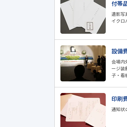
付帯
遺影写
イクロ
設備
会場内
ージ装
子・看
印刷
通知状