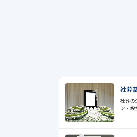
社葬
社葬の
ン・設