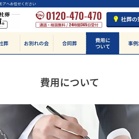
モアへお任せください
0120-470-470
社葬の
通話・相談無料 /
24
時間
365
日受付
費用に
社葬
お別れの会
合同葬
事例
ついて
費用について