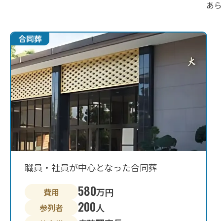
あ
職員・社員が中心となった合同葬
580
万円
費用
200
人
参列者