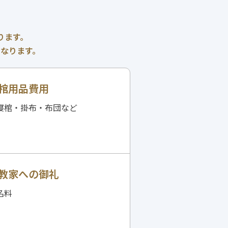
ります。
なります。
棺用品費用
寝棺・掛布・布団など
教家への御礼
名料