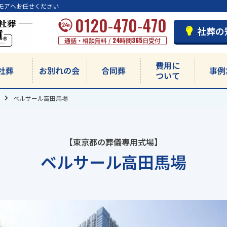
モアへお任せください
0120-470-470
社葬の
通話・相談無料 /
24
時間
365
日受付
費用に
社葬
お別れの会
合同葬
事例
ついて
ベルサール高田馬場
【東京都の葬儀専用式場】
ベルサール高田馬場