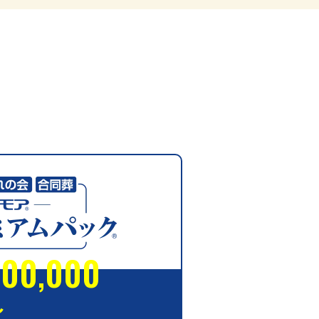
500,000
〜