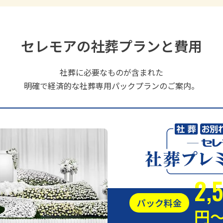
セレモアの
社葬プランと費用
社葬に必要なものが含まれた
明確で経済的な社葬専用パックプランのご案内。
2,
パック料金
円