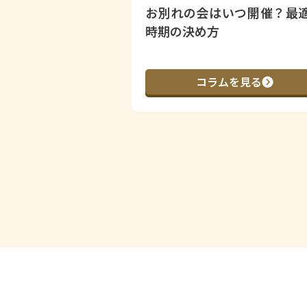
とは？葬儀との違
お別れの会はいつ開催？最
ー
時期の決め方
ムを見る
コラムを見る