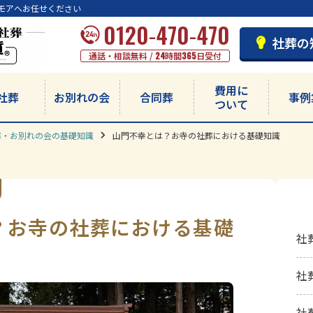
モアへお任せください
0120-470-470
社葬の
通話・相談無料 /
24
時間
365
日受付
費用に
社葬
お別れの会
合同葬
事例
ついて
葬・お別れの会の基礎知識
山門不幸とは？お寺の社葬における基礎知識
？お寺の社葬における基礎
社
社
社