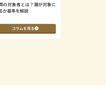
葬の対象者とは？誰が対象に
社葬を行う意義
るか基準を解説
割を解説
コラムを見る
コラムを