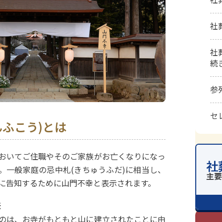
社
社
続
参
セ
んふこう)とは
おいてご住職やそのご家族がお亡くなりになっ
社
。一般家庭の忌中札(きちゅうふだ)に相当し、
に告知するために山門不幸と表示されます。
味
のは、お寺がもともと山に建立されたことに由