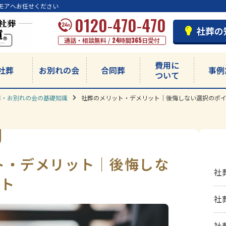
モアへお任せください
0120-470-470
社葬の
通話・相談無料 /
24
時間
365
日受付
費用に
社葬
お別れの会
合同葬
事例
ついて
葬・お別れの会の基礎知識
社葬のメリット・デメリット｜後悔しない選択のポ
ト・デメリット｜後悔しな
社
ト
社
社