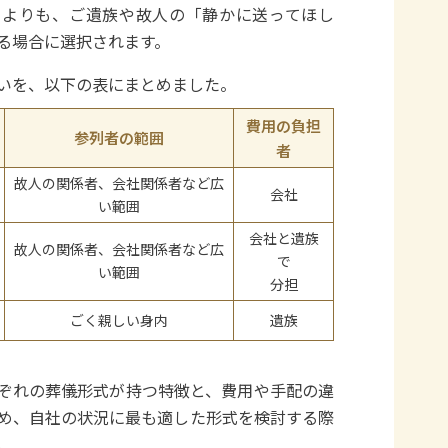
向よりも、ご遺族や故人の「静かに送ってほし
る場合に選択されます。
いを、以下の表にまとめました。
費用の負担
参列者の範囲
者
故人の関係者、会社関係者など広
会社
い範囲
会社と遺族
故人の関係者、会社関係者など広
で
い範囲
分担
ごく親しい身内
遺族
ぞれの葬儀形式が持つ特徴と、費用や手配の違
め、自社の状況に最も適した形式を検討する際
。