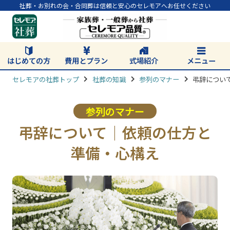
社葬・お別れの会・合同葬は信頼と安心のセレモアへお任せください
はじめての方
費用とプラン
式場紹介
メニュー
セレモアの社葬トップ
社葬の知識
参列のマナー
弔辞につい
参列のマナー
弔辞について｜依頼の仕方と
準備・心構え